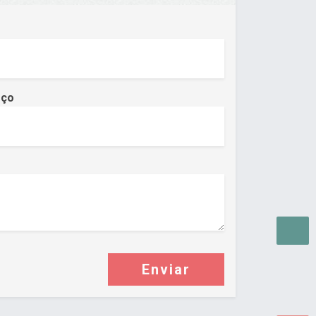
eço
Enviar