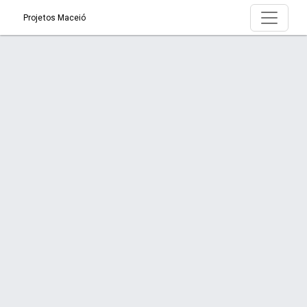
Projetos Maceió
Serviço > Medição
Início
Serviço